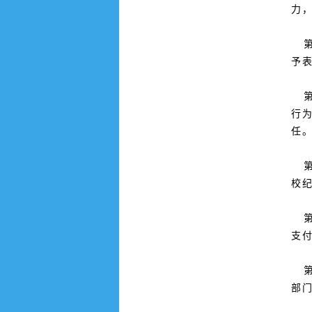
力
第
予
第
行
任
第
校
第
支
第
部