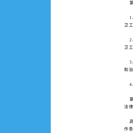
第
1
卫
2
卫
3
和
4
第
法
高
作