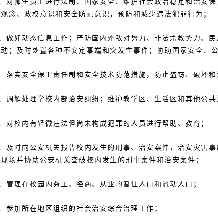
、对师生员工进行法制、国家安全、维护社会政治稳定和治安保
制观念、政权意识和安全防范意识，预防和减少违法犯罪行为；
、做好动态信息工作；严防国内外敌对势力、非法宗教势力、民
活动；及时处置各种不安定事端和突发性事件；协助国家安全、
、落实安全保卫责任制和安全技术防范措施，防止盗窃、破坏和
、调解处理学校内部治安纠纷；维护教学区、生活区和其他公共
、对校内有轻微违法但尚未构成犯罪的人员进行帮助、教育；
、及时向公安机关报告校内发生的刑事、治安案件，治安灾害事
案现场并协助公安机关查破校内发生的刑事案件和治安案件；
、管理在校园内务工、经商、从业的暂住人口和流动人口；
、参加所在地区组织的社会治安综合治理工作；