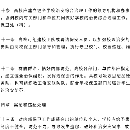
十条 高校应建立健全学校治安综合治理工作的领导机构和办事
务，协调校内有关部门和单位共同做好学校的治安综合治理工作
校保卫处（科）。
十一条 高校可组建校卫队或聘请保安人员，以加强校园治安的
保安队由高校保卫部门领导和管理，执行守卫校门、校园巡逻、
。
十二条 群防群治，搞好内部防范。高校各部门、单位都应指定
作，建立健全治保组织，发挥治保会的作用。高校可吸收思想品
服务队，也可组织教工治安联防队，配合学校保卫部门加强对学
区的治安防范。
四章 奖惩和违纪处理
十三条 对内部保卫工作成绩突出的单位和个人，学校应给予表
，制度不健全，防范不力，导致发生盗窃、破坏和治安灾害事 故