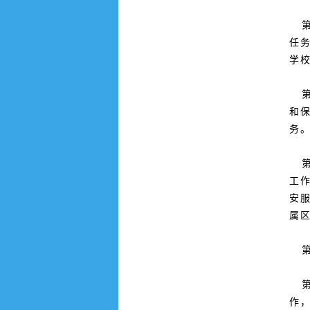
第
任
学
第
和
务
第
工
安
属
第
第
作