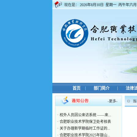
现在是：
2026年8月10日 星期一 丙午年六
·
校外人员因公来访系统 ——来...
·
合肥职业技术学院保卫处考核表
·
关于办理新学期临时工作证的...
·
合肥职业技术学院2025年鼓山...
·
安保人员部门用工申请表
·
合肥职业技术学院监控录像调...
·
合肥职业技术学院车辆出门申请表
·
2018年新生身高体重统计表
·
2016级新生军训系列报道之五
首页
|
部门简介
|
法律
·
2016级新生军训系列报道之三
-
更多
-
当
·
校外人员因公来访系统 ——来...
·
合肥职业技术学院保卫处考核表
·
关于办理新学期临时工作证的...
·
合肥职业技术学院2025年鼓山...
(
·
安保人员部门用工申请表