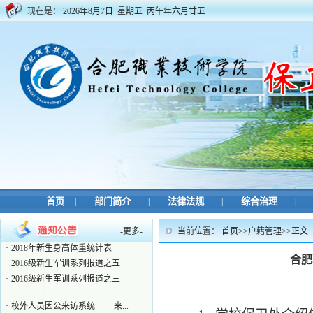
现在是：
2026年8月7日 星期五 丙午年六月廿五
·
校外人员因公来访系统 ——来...
·
合肥职业技术学院保卫处考核表
·
关于办理新学期临时工作证的...
·
合肥职业技术学院2025年鼓山...
·
安保人员部门用工申请表
首页
|
部门简介
|
法律法规
|
综合治理
|
·
合肥职业技术学院监控录像调...
·
合肥职业技术学院车辆出门申请表
-
更多
-
当前位置：
首页
>>
户籍管理
>>
正文
·
2018年新生身高体重统计表
·
2016级新生军训系列报道之五
合肥
·
2016级新生军训系列报道之三
·
校外人员因公来访系统 ——来...