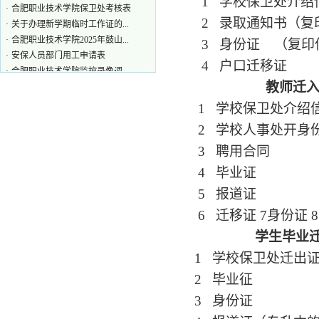
1
学校保卫处介绍
·
合肥职业技术学院保卫处考核表
·
关于办理新学期临时工作证的...
2
录取通知书（复
·
合肥职业技术学院2025年鼓山...
3
身份证 （复印
·
安保人员部门用工申请表
·
合肥职业技术学院监控录像调...
4
户口迁移证
·
合肥职业技术学院车辆出门申请表
教师迁入材
·
2018年新生身高体重统计表
1
学校保卫处介绍
·
2016级新生军训系列报道之五
·
2016级新生军训系列报道之三
2
学校人事处开身
3
聘用合同
4
毕业证
5
报道证
6
迁移证
7
身份证
学生毕业迁出
1
学校保卫处迁出
2
毕业征
3
身份证