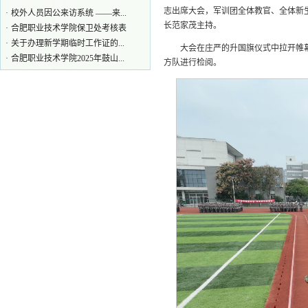
·
关于办理新学期临时工作证的...
志出席大会，军训团全体教官、全体新生
·
合肥职业技术学院2025年鼓山...
长范家茂主持。
·
安保人员部门用工申请表
大会在庄严的升国旗仪式中拉开帷
·
合肥职业技术学院监控录像调...
方队进行检阅。
·
合肥职业技术学院车辆出门申请表
·
2018年新生身高体重统计表
·
2016级新生军训系列报道之五
·
2016级新生军训系列报道之三