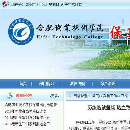
现在是：
2026年8月9日 星期日 丙午年六月廿七
·
校外人员因公来访系统 ——来...
·
合肥职业技术学院保卫处考核表
·
关于办理新学期临时工作证的...
·
合肥职业技术学院2025年鼓山...
·
安保人员部门用工申请表
首页
|
部门简介
|
法律法规
|
综合治理
|
·
合肥职业技术学院监控录像调...
·
合肥职业技术学院车辆出门申请表
-
更多
-
当前位置：
首页
>>
武装工作
>>
正文
·
2018年新生身高体重统计表
·
2016级新生军训系列报道之五
历练造就坚韧 热血
·
2016级新生军训系列报道之三
·
校外人员因公来访系统 ——来...
9月30日上午，学校2024级新
·
合肥职业技术学院保卫处考核表
接检阅，献礼新中国75周年华诞。校