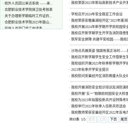
·
校外人员因公来访系统 ——来...
·
我校荣获2023年新站高新技术产业开
·
合肥职业技术学院保卫处考核表
·
关于办理新学期临时工作证的...
·
学校召开2024年安全稳定工作会议
·
合肥职业技术学院2025年鼓山...
·
我校荣获安徽巢湖经开区“2023年度
·
安保人员部门用工申请表
·
我校开展2024年新学期开学前校园安
·
合肥职业技术学院监控录像调...
·
我校召开新学期学生开学及消防隐患
·
合肥职业技术学院车辆出门申请表
·
筑牢安全屏障 共建平安校园——我校
·
2018年新生身高体重统计表
·
2016级新生军训系列报道之五
·
沙场点兵展英姿 强国有我正当时——我
·
2016级新生军训系列报道之三
·
我校召开新学期学生安全工作暨新生
·
我校组织开展2023年秋季新学期开学
·
2023年秋季开学安全提示
·
我校慰问安巢经开区消防救援大队全
·
我校开展消防安全知识培训及消防演
·
我校开展“五一”假期前校园安全大检
·
我校为2023年拟服役新兵开设特殊考
·
我校举行2022年秋季入伍新兵欢送会
·
我校教师荣获安巢经开区2022年反
共93条 1/5
首页
上页
下页
尾页