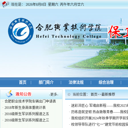
现在是：
2026年8月8日 星期六 丙午年六月廿六
·
校外人员因公来访系统 ——来...
·
合肥职业技术学院保卫处考核表
·
关于办理新学期临时工作证的...
·
合肥职业技术学院2025年鼓山...
首页
|
部门简介
|
法律法规
|
综合治理
|
·
安保人员部门用工申请表
·
合肥职业技术学院监控录像调...
-
更多
-
当前位置：
首页
>>
最新推荐
·
合肥职业技术学院车辆出门申请表
·
2018年新生身高体重统计表
·
迷彩淬匠心 军魂启新程——我校20
·
2016级新生军训系列报道之五
·
历练造就坚韧 热血致敬青春——我校
·
2016级新生军训系列报道之三
·
我校组织开展2024年秋季学期开学前
·
校领导带队进行“七一”建党节前校园